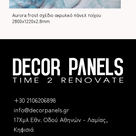
Aurora frost σχέδιο ακρυλικό πάνελ τοίχου
2800x1220x2.8mm
+30 2106206898
info@decorpanels.gr
17Χμλ Εθν. Οδού Αθηνών - Λαμίας,
Κηφισιά