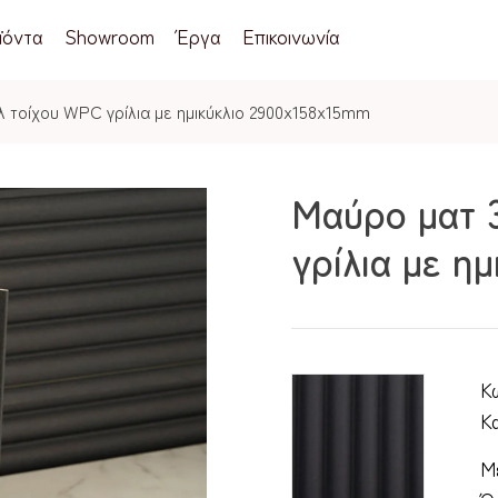
ϊόντα
Showroom
Έργα
Επικοινωνία
 τοίχου WPC γρίλια με ημικύκλιο 2900x158x15mm
Μαύρο ματ 
γρίλια με η
Κ
Κ
Μ