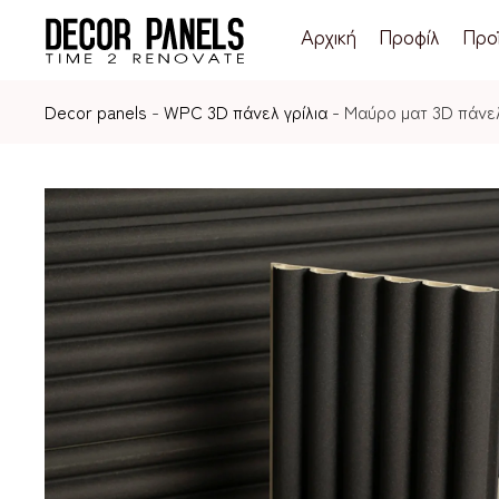
Αρχική
Προφίλ
Προ
Decor panels
-
WPC 3D πάνελ γρίλια
-
Μαύρο ματ 3D πάνελ