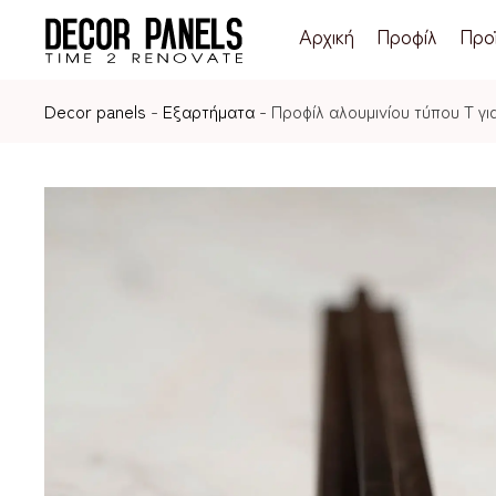
Αρχική
Προφίλ
Προ
Decor panels
-
Εξαρτήματα
-
Προφίλ αλουμινίου τύπου Τ γ