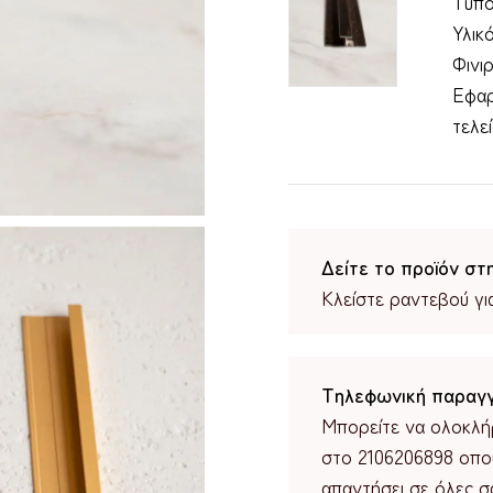
Τύπο
Υλικ
Φινι
Εφαρ
τελε
Δείτε το προϊόν στ
Κλείστε ραντεβού γι
Τηλεφωνική παραγγ
Μπορείτε να ολοκλή
στο 2106206898 οπο
απαντήσει σε όλες σα