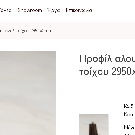
ϊόντα
Showroom
Έργα
Επικοινωνία
ια πάνελ τοίχου 2950x3mm
Προφίλ αλου
τοίχου 295
Κωδι
Κατη
Μέγε